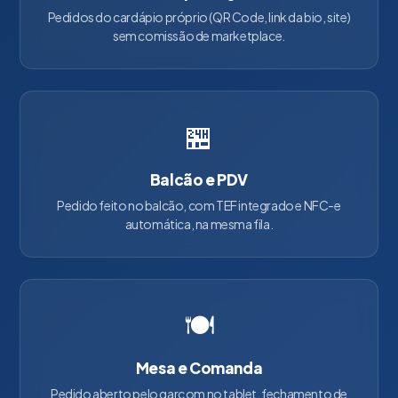
Pedidos do cardápio próprio (QR Code, link da bio, site)
sem comissão de marketplace.
🏪
Balcão e PDV
Pedido feito no balcão, com TEF integrado e NFC-e
automática, na mesma fila.
🍽️
Mesa e Comanda
Pedido aberto pelo garçom no tablet, fechamento de