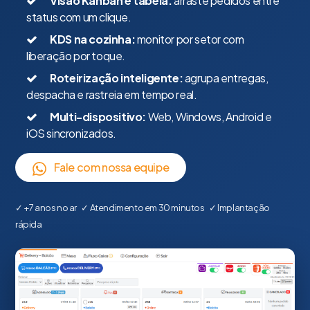
Visão Kanban e tabela:
arraste pedidos entre
status com um clique.
KDS na cozinha:
monitor por setor com
liberação por toque.
Roteirização inteligente:
agrupa entregas,
despacha e rastreia em tempo real.
Multi-dispositivo:
Web, Windows, Android e
iOS sincronizados.
Fale com nossa equipe
✓ +7 anos no ar ✓ Atendimento em 30 minutos ✓ Implantação
rápida