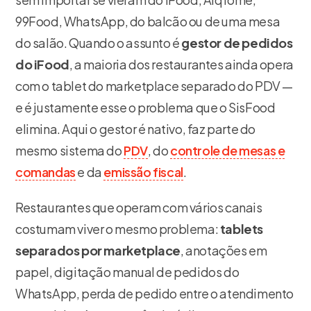
99Food, WhatsApp, do balcão ou de uma mesa
do salão. Quando o assunto é
gestor de pedidos
do iFood
, a maioria dos restaurantes ainda opera
com o tablet do marketplace separado do PDV —
e é justamente esse o problema que o SisFood
elimina. Aqui o gestor é nativo, faz parte do
mesmo sistema do
PDV
, do
controle de mesas e
comandas
e da
emissão fiscal
.
Restaurantes que operam com vários canais
costumam viver o mesmo problema:
tablets
separados por marketplace
, anotações em
papel, digitação manual de pedidos do
WhatsApp, perda de pedido entre o atendimento