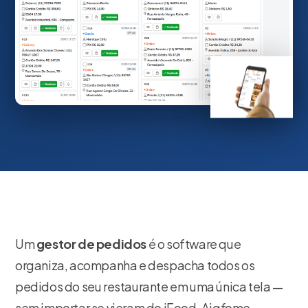
Um
gestor de pedidos
é o software que
organiza, acompanha e despacha todos os
pedidos do seu restaurante em uma única tela —
sem importar se vieram do iFood, Aiqfome,