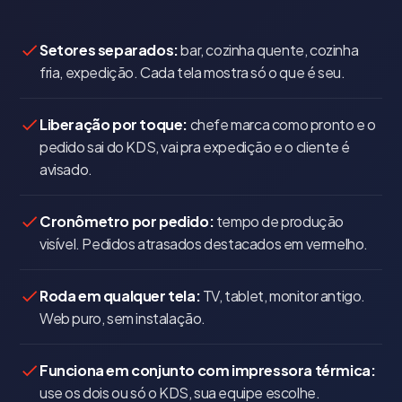
Setores separados:
bar, cozinha quente, cozinha
fria, expedição. Cada tela mostra só o que é seu.
Liberação por toque:
chefe marca como pronto e o
pedido sai do KDS, vai pra expedição e o cliente é
avisado.
Cronômetro por pedido:
tempo de produção
visível. Pedidos atrasados destacados em vermelho.
Roda em qualquer tela:
TV, tablet, monitor antigo.
Web puro, sem instalação.
Funciona em conjunto com impressora térmica:
use os dois ou só o KDS, sua equipe escolhe.