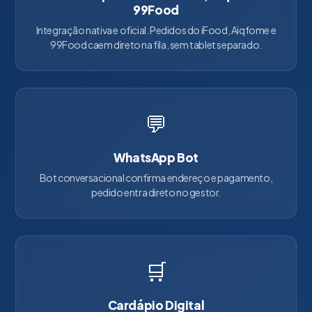
99Food
Integração nativa e oficial. Pedidos do iFood, Aiqfome e
99Food caem direto na fila, sem tablet separado.
💬
WhatsApp Bot
Bot conversacional confirma endereço e pagamento,
pedido entra direto no gestor.
🛒
Cardápio Digital