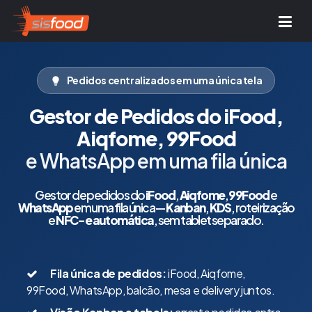
Pedidos centralizados em uma única tela
Gestor de Pedidos do iFood,
Aiqfome, 99Food
e WhatsApp em uma fila única
Gestor de pedidos do
iFood
,
Aiqfome
,
99Food
e
WhatsApp
em uma fila única —
Kanban
,
KDS
, roteirização
e
NFC-e automática
, sem tablet separado.
Fila única de pedidos:
iFood, Aiqfome,
99Food, WhatsApp, balcão, mesa e delivery juntos.