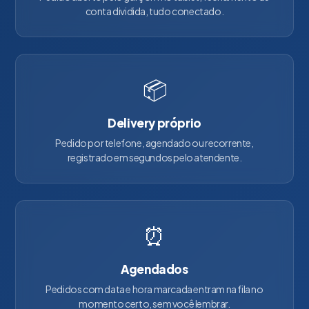
conta dividida, tudo conectado.
📦
Delivery próprio
Pedido por telefone, agendado ou recorrente,
registrado em segundos pelo atendente.
⏰
Agendados
Pedidos com data e hora marcada entram na fila no
momento certo, sem você lembrar.