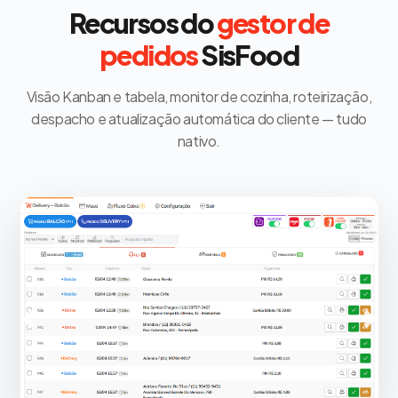
Recursos do
gestor de
pedidos
SisFood
Visão Kanban e tabela, monitor de cozinha, roteirização,
despacho e atualização automática do cliente — tudo
nativo.
Anterior
Próx