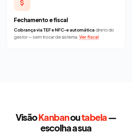
Fechamento e fiscal
Cobrança via TEF e NFC-e automática
direto do
gestor — sem trocar de sistema.
Ver fiscal
.
Visão
Kanban
ou
tabela
—
escolha a sua