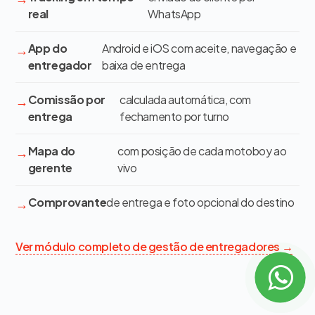
real
WhatsApp
App do
Android e iOS com aceite, navegação e
entregador
baixa de entrega
Comissão por
calculada automática, com
entrega
fechamento por turno
Mapa do
com posição de cada motoboy ao
gerente
vivo
Comprovante
de entrega e foto opcional do destino
Ver módulo completo de gestão de entregadores →