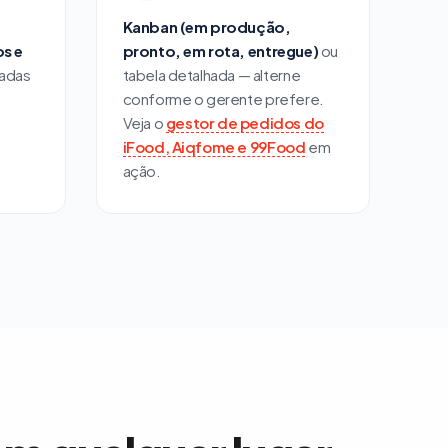
Kanban (em produção,
s e
pronto, em rota, entregue)
ou
radas
tabela detalhada — alterne
conforme o gerente prefere.
Veja o
gestor de pedidos do
iFood, Aiqfome e 99Food
em
ação.