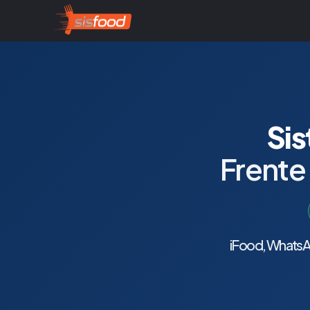
Sis
Frente
iFood, WhatsAp