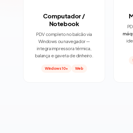
Computador /
M
Notebook
PD
máqu
PDV completo no balcão via
ide
Windows ou navegador —
integra impressora térmica,
balança e gaveta de dinheiro.
Windows 10+
Web