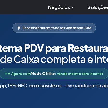
Negócios
Soluçõe
Especialistas em food service desde 2016
tema PDV para Restaur
 de Caixa completa e in
Agora com
Modo Offline
: vende mesmo sem internet
p, TEF e NFC-e num só sistema — leve, rápido e em qualqu