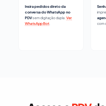
Insira pedidos direto da
Senh
conversa do WhatsApp no
impre
PDV
sem digitação dupla.
Ver
agen
WhatsApp Bot
.
com d