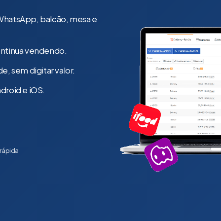
WhatsApp, balcão, mesa e
continua vendendo.
, sem digitar valor.
droid e iOS.
rápida