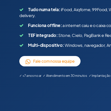
Tudo numa tela:
iFood, Aiqfome, 99Food, 
delivery.
Funciona offline:
a internet caiu e o caixa 
TEF integrado:
Stone, Cielo, PagBank e Rede
Multi-dispositivo:
Windows, navegador, An
Fale com nossa equipe
✓ +7 anos no ar ✓ Atendimento em 30 minutos ✓ Implantação 