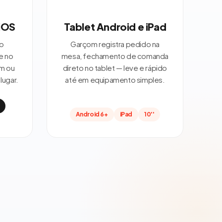
 iOS
Tablet Android e iPad
o
Garçom registra pedido na
e no
mesa, fechamento de comanda
om ou
direto no tablet — leve e rápido
lugar.
até em equipamento simples.
Android 6+
iPad
10''