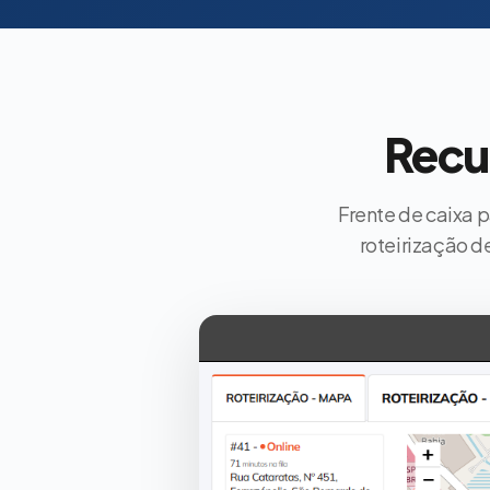
Recu
Frente de caixa 
roteirização d