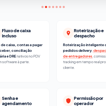
Fluxo de caixa
Roteirização e
incluso
despacho
 de caixa, contas a pagar
Roteirização inteligente 
eceber, conciliação
pedidos delivery
,
despa
ria e DRE
nativos no PDV
de entregadores
, comiss
 software à parte.
tracking em tempo real pro
cliente.
Senha e
Permissão por
agendamento
operador