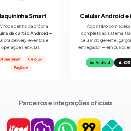
aquininha Smart
Celular Android e
V roda dentro da própria
App nativo com acess
ina de cartão Android
—
completo ao sistema. Us
al pra delivery, eventos e
celular do gerente, garç
operações enxutas.
entregador — em qualquer 
Stone Smart
Cielo Lio
Android
iOS
PagBank
Parceiros e integrações oficiais