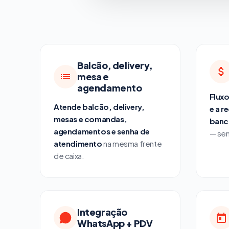
Balcão, delivery,
mesa e
agendamento
Fluxo
Atende balcão, delivery,
e a r
mesas e comandas,
bancá
agendamentos e senha de
— sem
atendimento
na mesma frente
de caixa.
Integração
WhatsApp + PDV