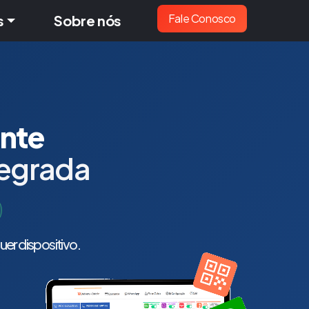
Fale Conosco
s
Sobre nós
ante
tegrada
er dispositivo.