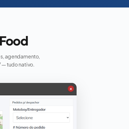
sFood
das, agendamento,
 — tudo nativo.